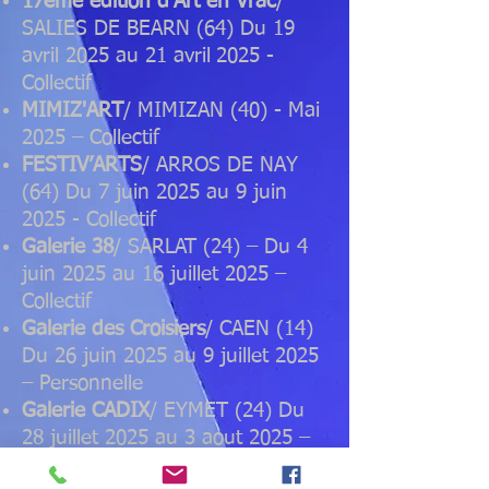
17ème édition d'Art en Vrac
/
SALIES DE BEARN (64) Du 19
avril 2025 au 21 avril
2025 -
Collectif
MIMIZ'ART
/ MIMIZAN (40) - Mai
2025 – Collectif
FESTIV’ARTS
/ ARROS DE NAY
(64) Du 7 juin 2025 au 9 juin
2025 - Collectif
Galerie 38
/ SARLAT (24) – Du 4
juin 2025 au 16 juillet 2025 –
Collectif
Galerie des Croisiers
/ CAEN (14)
Du 26 juin 2025 au 9 juillet 2025
– Personnelle
Galerie CADIX
/ EYMET (24) Du
28 juillet 2025 au 3 aout 2025 –
Personnelle