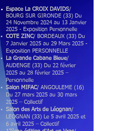
Espace La CROIX DAVIDS
/
BOURG SUR GIRONDE (33) Du
24 Novembre 2024 au 13 Janvier
2025 - Exposition Personnelle
COTE ZINC
/ BORDEAUX (33) Du
7 Janvier 2025 au 29 Mars 2025 -
Exposition PERSONNELLE
La Grande Cabane Bleue
/
AUDENGE (33) Du 22 février
2025 au 28 février 2025 –
Personnelle
Salon MIFAC
/ ANGOULEME (16)
Du 27 mars 2025 au 30 mars
2025 – Collectif
Salon des Arts de Léognan
/
LEOGNAN (33) Le 5 avril 2025 et
6 avril 2025 – Collectif