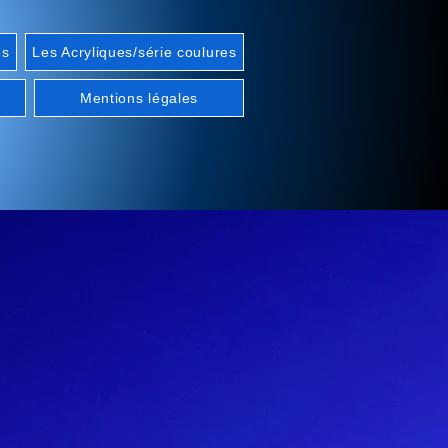
es
Les Acryliques/série coulures
Mentions légales