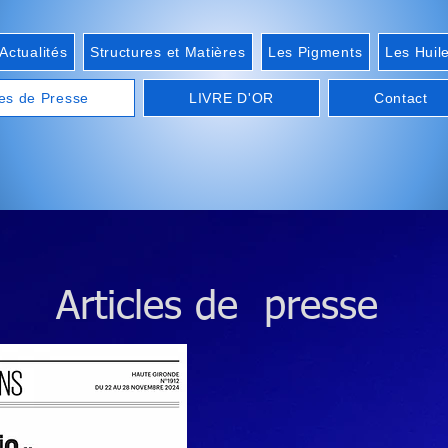
ctualités
Structures et Matières
Les Pigments
Les Huil
les de Presse
LIVRE D'OR
Contact
Articles de presse